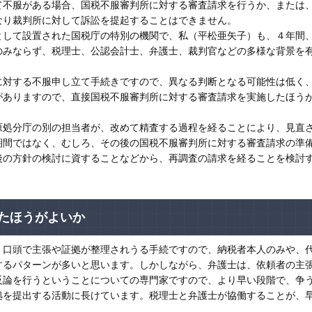
て不服がある場合、国税不服審判所に対する審査請求を行うか、または
なり裁判所に対して訴訟を提起することはできません。
して設置された国税庁の特別の機関で、私（平松亜矢子）も、４年間
のみならず、税理士、公認会計士、弁護士、裁判官などの多様な背景を
対する不服申し立て手続きですので、異なる判断となる可能性は低く
がありますので、直接国税不服審判所に対する審査請求を実施したほう
処分庁の別の担当者が、改めて精査する過程を経ることにより、見直
期間ではなく、むしろ、その後の国税不服審判所に対する審査請求の準
後の方針の検討に資することなどから、再調査の請求を経ることを検討
たほうがよいか
口頭で主張や証拠が整理されうる手続ですので、納税者本人のみや、
するパターンが多いと思います。しかしながら、弁護士は、依頼者の主
反論を行うということについての専門家ですので、より早い段階で、争
拠を提出する活動に長けています。税理士と弁護士が協働することが、