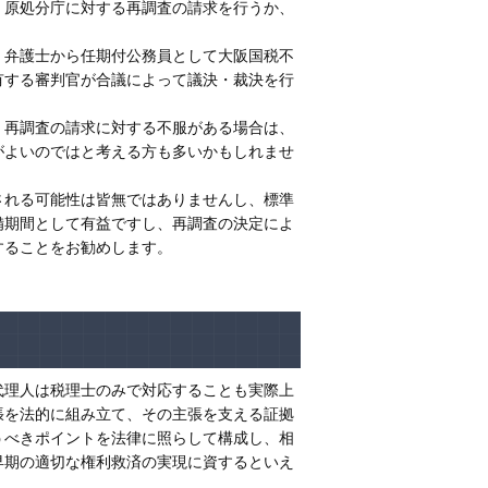
、原処分庁に対する再調査の請求を行うか、
、弁護士から任期付公務員として大阪国税不
有する審判官が合議によって議決・裁決を行
、再調査の請求に対する不服がある場合は、
がよいのではと考える方も多いかもしれませ
される可能性は皆無ではありませんし、標準
備期間として有益ですし、再調査の決定によ
することをお勧めします。
代理人は税理士のみで対応することも実際上
張を法的に組み立て、その主張を支える証拠
うべきポイントを法律に照らして構成し、相
早期の適切な権利救済の実現に資するといえ