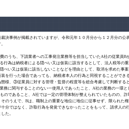
裁決事例が掲載されていますが、令和元年１０月分から１２月分の公
す。
費のうち、下請業者への工事発注業務等を担当していたA社の従業員B
よる行為は納税者による隠ぺい又は仮装に該当するとして、法人税等の重
る隠ぺい又は仮装に該当しないことなどを理由として、取消を求めた事案
装を行った場合であっても、納税者本人の行為と同視することができ
為態様、③従業員に対する管理・監督の程度等を総合考慮して判断する
業務に関与することのない一使用人であったこと、A社の業務の一環と
たものであること、A社では一定の管理体制が整えられていたものの、詐
。そのうえで、Bは、職制上の重要な地位に地位に従事せず、限られた権
が十分ではなく、詐取行為を発覚できなかったことをもって、請求人の
ました。