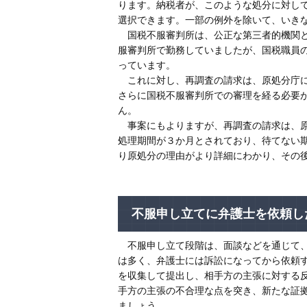
ります。納税者が、このような処分に対し
選択できます。一部の例外を除いて、いき
国税不服審判所は、公正な第三者的機関と
服審判所で勤務していましたが、国税職員
っています。
これに対し、再調査の請求は、原処分庁に
さらに国税不服審判所での審理を経る必要
ん。
事案にもよりますが、再調査の請求は、原
処理期間が３か月とされており、待てない
り原処分の理由がより詳細にわかり、その
不服申し立てに弁護士を依頼し
不服申し立て段階は、面談などを通じて、
は多く、弁護士には訴訟になってから依頼
を収集して提出し、相手方の主張に対する
手方の主張の不合理な点を突き、新たな証
ましょう。