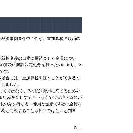
表裁決事例６件中４件が、重加算税の取消の
が親族名義の口座に振込ませた金員につい
加算税の賦課決定処分を行ったのに対し、A
です。
る場合には、重加算税を課すことができると
としました。
してではなく、Bの私的費用に充てるための
取行為を防止するという点では管理・監督が
限のみを有する一使用が独断でA社の金員を
行為と同視することは相当ではないと判断
以上