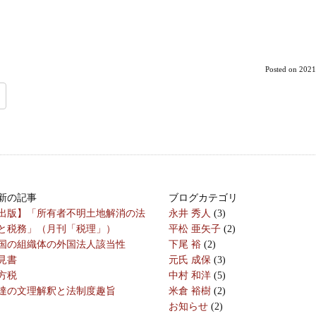
Posted on
2021
新の記事
ブログカテゴリ
出版】「所有者不明土地解消の法
永井 秀人
(3)
と税務」（月刊「税理」）
平松 亜矢子
(2)
国の組織体の外国法人該当性
下尾 裕
(2)
見書
元氏 成保
(3)
方税
中村 和洋
(5)
達の文理解釈と法制度趣旨
米倉 裕樹
(2)
お知らせ
(2)