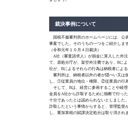
裁決事例について
国税不服審判所のホームページには、公表
事案でした。そのうちの一つをご紹介しま
（令和元年１０月４日裁決）
A社（審査請求人）が損金に算入した外注
て、原処分庁が、架空外注費であり、Bに
社が、Bによるそれらの行為は納税者によ
審判所は、納税者以外の者が隠ぺい又は仮
し、①従業員の地位・権限、②従業員の行
そして、Bは、経営に参画することや経理
金員をA社から詐取するために独断で行っ
十分であったとは認められないとしました
詐取したという事情からすると、管理監督
し、重加算税の賦課決定処分は取り消され